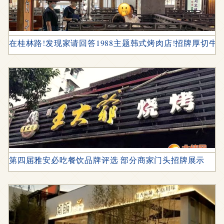
在桂林路!发现家请回答1988主题韩式烤肉店!招牌厚切牛
第四届雅安必吃餐饮品牌评选 部分商家门头招牌展示