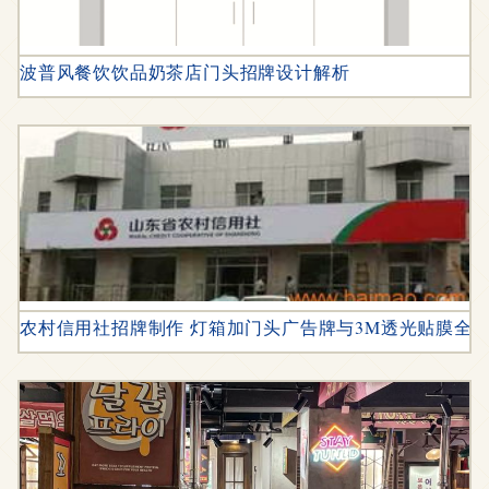
波普风餐饮饮品奶茶店门头招牌设计解析
农村信用社招牌制作 灯箱加门头广告牌与3M透光贴膜全