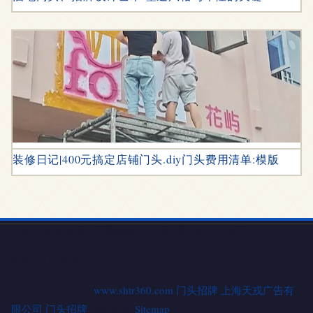
装修日记|400元搞定店铺门头.diy门头费用清单:模版
地址：上海市闵行区联航路1188号7幢4层B401单元
电话：1814929**
Copyright © 2026
www.shtr360.com
门头招牌
上海天戎广告有
限公司
门头招牌
版权所有
Sitemap