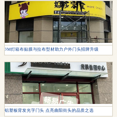
3M灯箱布贴膜与拉布型材助力户外门头招牌升级
铝塑板背发光字门头 点亮曲阳街头的品质之选