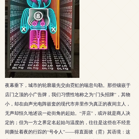
夜幕垂下，城市的轮廓最先交由霓虹的喘息勾勒。那些镶嵌于
店门之顶的小广告牌，我们习惯性地称之为“门头招牌”，其物
小，却在由声光电阵嵌套的现代市井里作为真正的夜间主人，
无声却恒久地述说一处街角的起始。“开店”，或许就是商人决
定的；但为一方之界定名起始与温度的，往往是这些在不经意
间撕扯着夜的行踪的“号令人”——得直面彼（霓）其语境：这