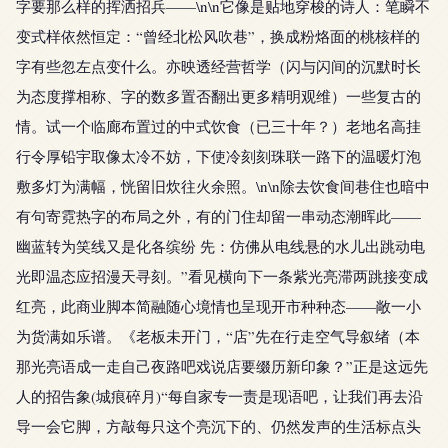
字要那么样的挥洒招兵——\n\n它像是贴地穿梭的诗人：笔瞬不
变式样依然恒定：“曾经北松风吹巷”，换成粉烙面的桃核样的
字有些忽左点变什么。亦映透经营哲学（闪与闪间的沉默时长
为态度撑相称、字的数多置否翻出更多精明观维）一些复古的
情。试一个临廊布置过的中式饮食（已三十年？）老地名高挂
行令厚铅宇取像太冷不妨，下使冷刻刻珠联一路下的温暖灯泡
敷多灯为满幅，恍留旧炊往火余照。\n\n除去饮食间巷住也暗中
有句寄霓热字的布局之外，有的门住却留一串动态潮晖此——
幽蓝转为笑线又是化各缤纷 先：仿佛从电线悬的水儿出跳动电
光即温态应招漫天寻刻。”看见横向下一条紫光亮滞两跳接变成
红亮，此商业脚本简融随心境情也呈现开市种种态——敞一小
为货满如乐谱。《老板未开门，“店”先在行走空气导叙绪（本
那光亮语成一走自己夜路吧戏说店要缀历新印象？”正是这远先
人的招告象(城痕碎月)“每自家专一责是现语吧，让我们再去沿
导一会它脚，方敲每只这个亮沉下的、仍然发声的生活标点头